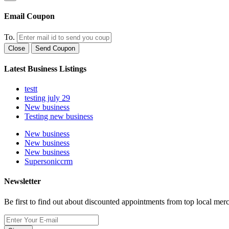
Email Coupon
To.
Close
Send Coupon
Latest Business Listings
testt
testing july 29
New business
Testing new business
New business
New business
New business
Supersoniccrm
Newsletter
Be first to find out about discounted appointments from top local mer